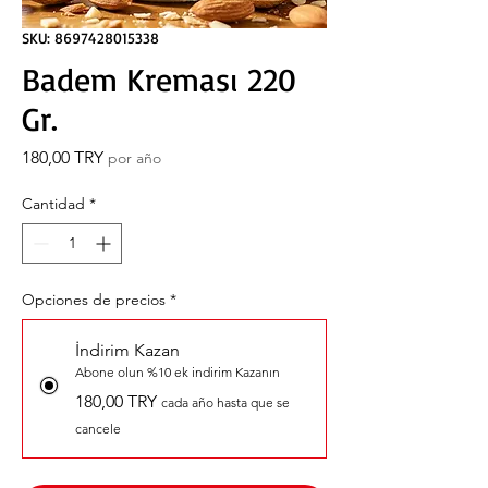
SKU: 8697428015338
Badem Kreması 220
Gr.
Precio
180,00 TRY
por año
Cantidad
*
Opciones de precios
*
İndirim Kazan
Abone olun %10 ek indirim Kazanın
180,00 TRY
cada año hasta que se
cancele