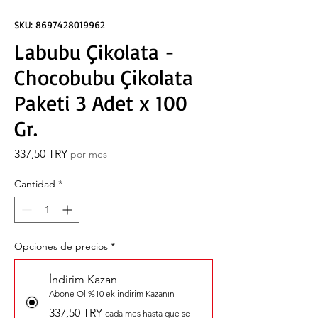
SKU: 8697428019962
Labubu Çikolata -
Chocobubu Çikolata
Paketi 3 Adet x 100
Gr.
Precio
337,50 TRY
por mes
Cantidad
*
Opciones de precios
*
İndirim Kazan
Abone Ol %10 ek indirim Kazanın
337,50 TRY
cada mes hasta que se