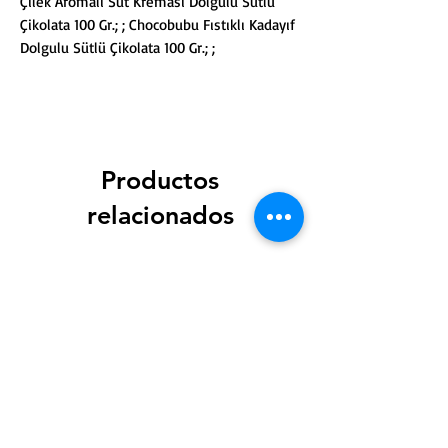
Çilek Aromalı Süt Kreması Dolgulu Sütlü
Çikolata 100 Gr.; ; Chocobubu Fıstıklı Kadayıf
Dolgulu Sütlü Çikolata 100 Gr.; ;
Productos
relacionados
Yeni Ürün
Yeni Ürün