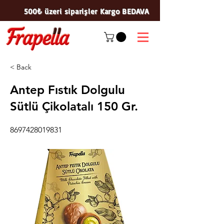
500₺ üzeri siparişler Kargo BEDAVA
< Back
Antep Fıstık Dolgulu
Sütlü Çikolatalı 150 Gr.
8697428019831