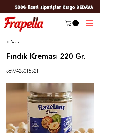
500₺ üzeri siparişler Kargo BEDAVA
< Back
Fındık Kreması 220 Gr.
8697428015321