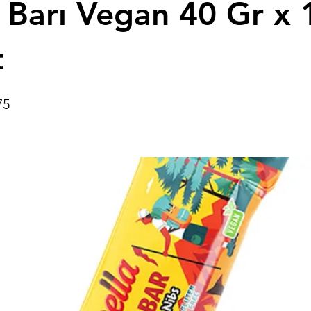
k Barı Vegan 40 Gr x 
t
75