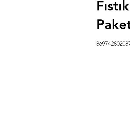
Fıstı
Pake
86974280208