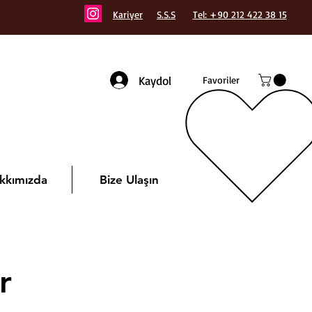
Kariyer
S.S.S
Tel: +90 212 422 38 15
Kaydol
Favoriler
kkımızda
Bize Ulaşın
r