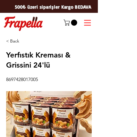
500₺ üzeri siparişler Kargo BEDAVA
< Back
Yerfıstık Kreması &
Grissini 24'lü
8697428017005