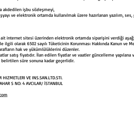
a akdedilen işbu sözleşmeyi,
 eşyayı ve elektronik ortamda kullanılmak üzere hazırlanan yazılım, ses
ait internet sitesi üzerinden elektronik ortamda siparişini verdiği aşağıd
 ile ilgili olarak 6502 sayılı Tüketicinin Korunması Hakkında Kanun ve 
afların hak ve yükümlülüklerini düzenler.
atlar satış fiyatıdır. İlan edilen fiyatlar ve vaatler güncelleme yapılana 
e belirtilen süre sonuna kadar geçerlidir.
 HIZMETLERI VE INS.SAN.LTD.STI.
BAHAR S NO: 4 AVCILAR/ İSTANBUL
.com