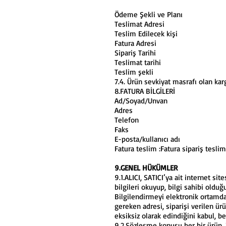
Ödeme Şekli ve Planı
Teslimat Adresi
Teslim Edilecek kişi
Fatura Adresi
Sipariş Tarihi
Teslimat tarihi
Teslim şekli
7.4. Ürün sevkiyat masrafı olan kar
8.FATURA BİLGİLERİ
Ad/Soyad/Unvan
Adres
Telefon
Faks
E-posta/kullanıcı adı
Fatura teslim :Fatura sipariş teslima
9.GENEL HÜKÜMLER
9.1.ALICI, SATICI’ya ait internet si
bilgileri okuyup, bilgi sahibi oldu
Bilgilendirmeyi elektronik ortamda
gereken adresi, siparişi verilen ürü
eksiksiz olarak edindiğini kabul, b
9.2.Sözleşme konusu her bir ürün, 3