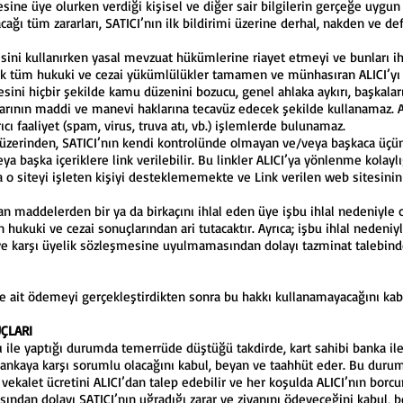
itesine üye olurken verdiği kişisel ve diğer sair bilgilerin gerçeğe uygun
cağı tüm zararları, SATICI’nın ilk bildirimi üzerine derhal, nakden ve 
itesini kullanırken yasal mevzuat hükümlerine riayet etmeyi ve bunları 
cak tüm hukuki ve cezai yükümlülükler tamamen ve münhasıran ALICI’yı 
itesini hiçbir şekilde kamu düzenini bozucu, genel ahlaka aykırı, başkaları
alarının maddi ve manevi haklarına tecavüz edecek şekilde kullanamaz. A
ıcı faaliyet (spam, virus, truva atı, vb.) işlemlerde bulunamaz.
nin üzerinden, SATICI’nın kendi kontrolünde olmayan ve/veya başkaca üçü
eya başka içeriklere link verilebilir. Bu linkler ALICI’ya yönlenme kol
 o siteyi işleten kişiyi desteklememekte ve Link verilen web sitesinin 
an maddelerden bir ya da birkaçını ihlal eden üye işbu ihlal nedeniyle 
n hukuki ve cezai sonuçlarından ari tutacaktır. Ayrıca; işbu ihlal nedeniy
eye karşı üyelik sözleşmesine uyulmamasından dolayı tazminat talebind
işe ait ödemeyi gerçekleştirdikten sonra bu hakkı kullanamayacağını ka
UÇLARI
ı ile yaptığı durumda temerrüde düştüğü takdirde, kart sahibi banka ile
ankaya karşı sorumlu olacağını kabul, beyan ve taahhüt eder. Bu durumd
e vekalet ücretini ALICI’dan talep edebilir ve her koşulda ALICI’nın bo
asından dolayı SATICI’nın uğradığı zarar ve ziyanını ödeyeceğini kabul,