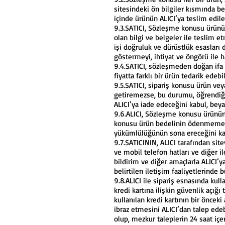
sitesindeki ön bilgiler kısmında bel
içinde ürünün ALICI’ya teslim edi
9.3.SATICI, Sözleşme konusu ürünü ek
olan bilgi ve belgeler ile teslim e
işi doğruluk ve dürüstlük esasları 
göstermeyi, ihtiyat ve öngörü ile 
9.4.SATICI, sözleşmeden doğan ifa 
fiyatta farklı bir ürün tedarik edebil
9.5.SATICI, sipariş konusu ürün v
getiremezse, bu durumu, öğrendiği t
ALICI’ya iade edeceğini kabul, bey
9.6.ALICI, Sözleşme konusu ürünün 
konusu ürün bedelinin ödenmemesi 
yükümlülüğünün sona ereceğini kab
9.7.SATICININ, ALICI tarafından sit
ve mobil telefon hatları ve diğer i
bildirim ve diğer amaçlarla ALICI’
belirtilen iletişim faaliyetlerinde
9.8.ALICI ile sipariş esnasında kul
kredi kartına ilişkin güvenlik açığı 
kullanılan kredi kartının bir önceki
ibraz etmesini ALICI’dan talep ede
olup, mezkur taleplerin 24 saat içe