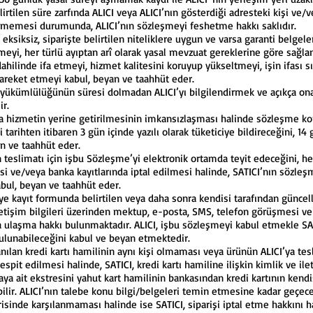
irtilen süre zarfında ALICI veya ALICI’nın gösterdiği adresteki kişi ve/
lememesi durumunda, ALICI’nın sözleşmeyi feshetme hakkı saklıdır.
siksiz, siparişte belirtilen niteliklere uygun ve varsa garanti belgeleri
tmeyi, her türlü ayıptan arî olarak yasal mevzuat gereklerine göre sağla
dahilinde ifa etmeyi, hizmet kalitesini koruyup yükseltmeyi, işin ifası s
hareket etmeyi kabul, beyan ve taahhüt eder.
yükümlülüğünün süresi dolmadan ALICI’yı bilgilendirmek ve açıkça onay
ir.
eya hizmetin yerine getirilmesinin imkansızlaşması halinde sözleşme k
arihten itibaren 3 gün içinde yazılı olarak tüketiciye bildireceğini, 14
an ve taahhüt eder.
teslimatı için işbu Sözleşme’yi elektronik ortamda teyit edeceğini, 
ve/veya banka kayıtlarında iptal edilmesi halinde, SATICI’nın sözle
ul, beyan ve taahhüt eder.
eye kayıt formunda belirtilen veya daha sonra kendisi tarafından güncel
letişim bilgileri üzerinden mektup, e-posta, SMS, telefon görüşmesi ve 
ya ulaşma hakkı bulunmaktadır. ALICI, işbu sözleşmeyi kabul etmekle SA
 bulunabileceğini kabul ve beyan etmektedir.
lanılan kredi kartı hamilinin aynı kişi olmaması veya ürünün ALICI’ya tes
tespit edilmesi halinde, SATICI, kredi kartı hamiline ilişkin kimlik ve ilet
 aya ait ekstresini yahut kart hamilinin bankasından kredi kartının kendi
bilir. ALICI’nın talebe konu bilgi/belgeleri temin etmesine kadar geçec
risinde karşılanmaması halinde ise SATICI, siparişi iptal etme hakkını ha