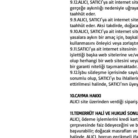
9.12.ALICI, SATICI’ya ait internet s
gerçeğe aykırılığı nedeniyle uğraya
taahhüt eder.
9.9.ALICI, SATICI’ya ait internet s
taahhüt eder. Aksi takdirde, doğa
9.10.ALICI, SATICI’ya ait internet s
yasalara aykırı bir amaç için, başk
kullanmasını önleyici veya zorlaştır
9.11.SATICI’ya ait internet sitesi
işlettiği başka web sitelerine ve/v
olup herhangi bir web sitesini veya
bir garanti niteliği taşımamaktadır.
9.12.İşbu sözleşme içerisinde sayıl
sorumlu olup, SATICI’yı bu ihlalleri
ettirilmesi halinde, SATICI’nın üy
10.CAYMA HAKKI
ALICI site üzerinden verdiği sipar
11.TEMERRÜT HALİ VE HUKUKİ SON
ALICI, ödeme işlemlerini kredi kart
çerçevesinde faiz ödeyeceğini ve b
başvurabilir; doğacak masrafları v
halinde, ALICI, borcun gecikmeli if