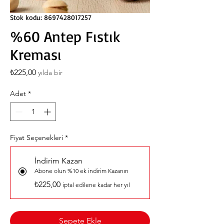
Stok kodu: 8697428017257
%60 Antep Fıstık
Kreması
Fiyat
₺225,00
yılda bir
Adet
*
Fiyat Seçenekleri
*
İndirim Kazan
Abone olun %10 ek indirim Kazanın
₺225,00
iptal edilene kadar her yıl
Sepete Ekle