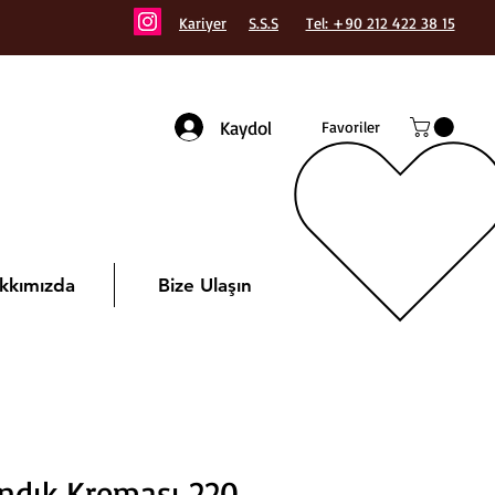
Kariyer
S.S.S
Tel: +90 212 422 38 15
Kaydol
Favoriler
kkımızda
Bize Ulaşın
ındık Kreması 220