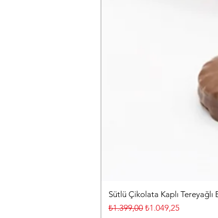
Sütlü Çikolata Kaplı Tereyağlı 
Normal Fiyat
İndirimli Fiyat
₺1.399,00
₺1.049,25