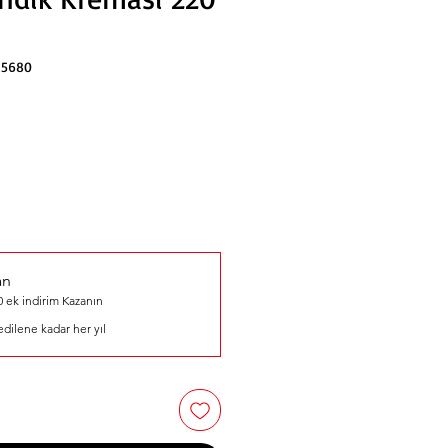
15680
an
 ek indirim Kazanın
 edilene kadar her yıl