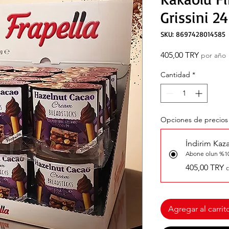
Grissini 2
SKU: 8697428014585
Precio
405,00 TRY
por año
Cantidad
*
Opciones de precios
İndirim Kaz
Abone olun %10
405,00 TRY
c
Agregar al carrit