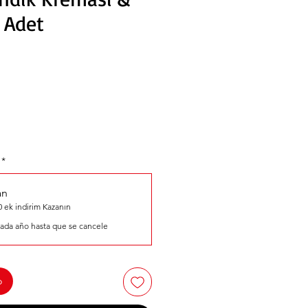
4 Adet
*
an
 ek indirim Kazanın
ada año hasta que se cancele
o