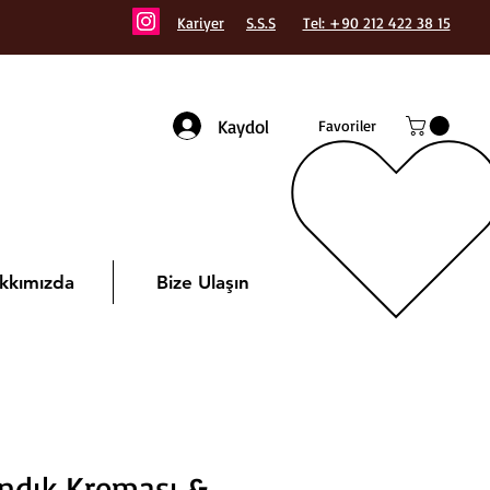
Kariyer
S.S.S
Tel: +90 212 422 38 15
Kaydol
Favoriler
kkımızda
Bize Ulaşın
ındık Kreması &