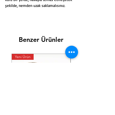
şekilde, nemden uzak saklamalısınız.
Benzer Ürünler
Yeni Ürün
Yeni Ürün