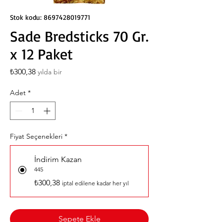
Stok kodu: 8697428019771
Sade Bredsticks 70 Gr.
x 12 Paket
Fiyat
₺300,38
yılda bir
Adet
*
Fiyat Seçenekleri
*
İndirim Kazan
445
₺300,38
iptal edilene kadar her yıl
Sepete Ekle