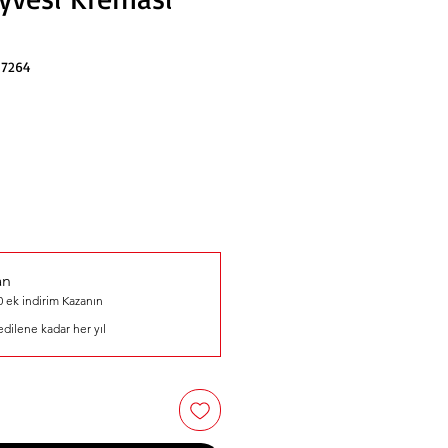
17264
an
 ek indirim Kazanın
 edilene kadar her yıl