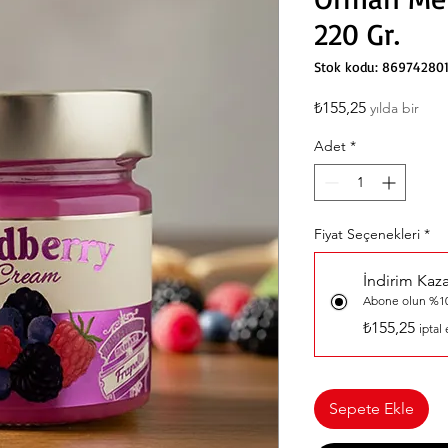
220 Gr.
Stok kodu: 86974280
Fiyat
₺155,25
yılda bir
Adet
*
Fiyat Seçenekleri
*
İndirim Kaz
Abone olun %10
₺155,25
iptal
Sepete Ekle