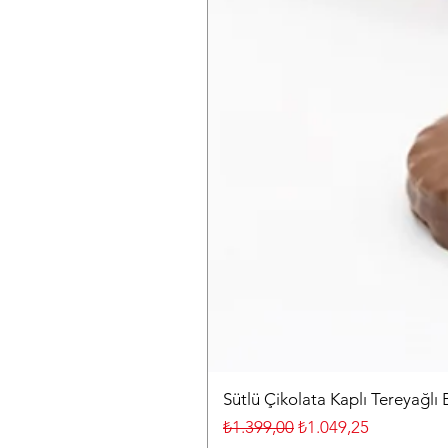
Sütlü Çikolata Kaplı Tereyağlı 
Normal Fiyat
İndirimli Fiyat
₺1.399,00
₺1.049,25