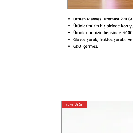
Orman Meyvesi Kreması 220 Gr.
Ürünlerimizin hiç birinde koruy
Ürünleriminizin hepsinde %100 P
Glukoz şurub, fruktoz şurubu ve 
GDO içermez.
Yeni Ürün