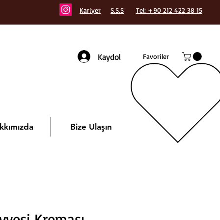
Kariyer
S.S.S
Tel: +90 212 422 38 15
Kaydol
Favoriler
kkımızda
Bize Ulaşın
vesi Kreması