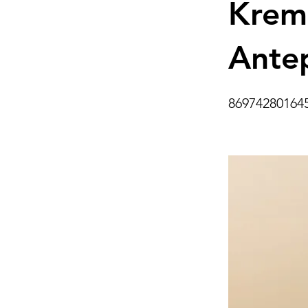
Krem
Antep
86974280164