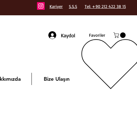
Kariyer
S.S.S
Tel: +90 212 422 38 15
Kaydol
Favoriler
kkımızda
Bize Ulaşın