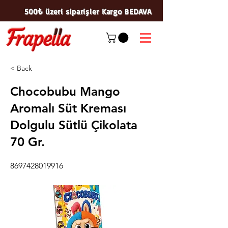
500₺ üzeri siparişler Kargo BEDAVA
< Back
Chocobubu Mango
Aromalı Süt Kreması
Dolgulu Sütlü Çikolata
70 Gr.
8697428019916