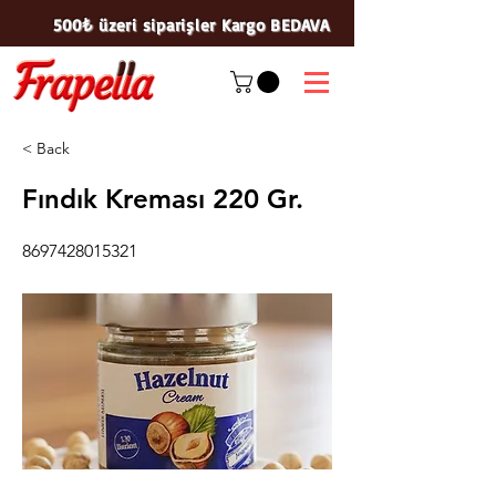
500₺ üzeri siparişler Kargo BEDAVA
< Back
Fındık Kreması 220 Gr.
8697428015321