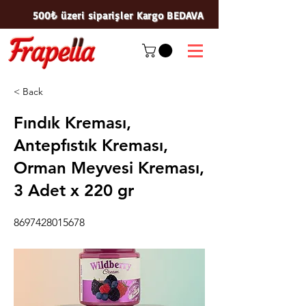
500₺ üzeri siparişler Kargo BEDAVA
< Back
Fındık Kreması,
Antepfıstık Kreması,
Orman Meyvesi Kreması,
3 Adet x 220 gr
8697428015678