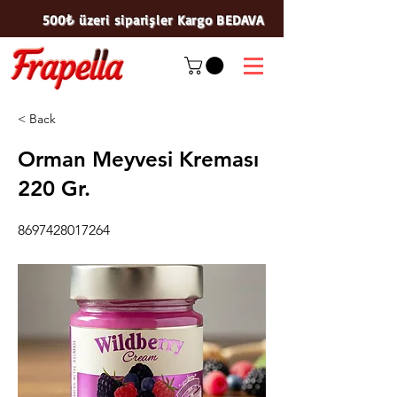
500₺ üzeri siparişler Kargo BEDAVA
< Back
Orman Meyvesi Kreması
220 Gr.
8697428017264