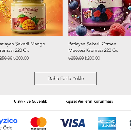
Hızlı Bakış
Hızlı Bakış
atlayan Şekerli Mango
Patlayan Şekerli Ormen
reması 220 Gr.
Meyvesi Kreması 220 Gr.
ormal Fiyat
İndirimli Fiyat
Normal Fiyat
İndirimli Fiyat
250,00
₺200,00
₺250,00
₺200,00
Daha Fazla Yükle
Gizlilik ve Güvenlik
Kişisel Verilerin Korunması