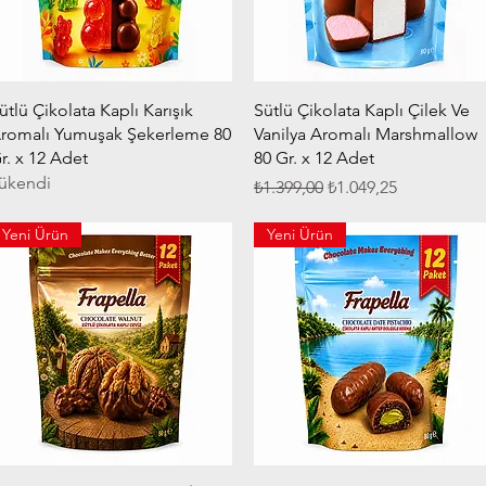
Hızlı Bakış
Hızlı Bakış
ütlü Çikolata Kaplı Karışık
Sütlü Çikolata Kaplı Çilek Ve
romalı Yumuşak Şekerleme 80
Vanilya Aromalı Marshmallow
r. x 12 Adet
80 Gr. x 12 Adet
ükendi
Normal Fiyat
İndirimli Fiyat
₺1.399,00
₺1.049,25
Yeni Ürün
Yeni Ürün