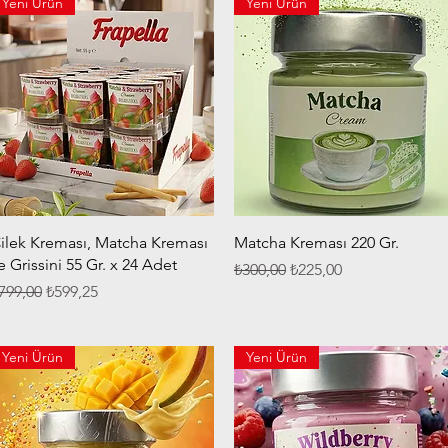
Yeni Ürün
Yeni Ürün
Hızlı Bakış
Hızlı Bakış
ilek Kreması, Matcha Kreması
Matcha Kreması 220 Gr.
e Grissini 55 Gr. x 24 Adet
Normal Fiyat
İndirimli Fiyat
₺300,00
₺225,00
ormal Fiyat
İndirimli Fiyat
799,00
₺599,25
Yeni Ürün
Yeni Ürün