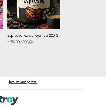
Hızlı Bakış
Espresso Kahve Kreması 220 Gr.
Normal Fiyat
İndirimli Fiyat
₺250,00
₺200,00
İptal ve İade Şartları