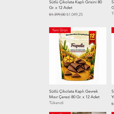
Hızlı Bakış
Sütlü Çikolata Kaplı Grisini 80
S
Gr. x 12 Adet
G
T
Normal Fiyat
İndirimli Fiyat
₺1.399,00
₺1.049,25
Yeni Ürün
Hızlı Bakış
Sütlü Çikolata Kaplı Gevrek
S
Mısır Çerezi 80 Gr. x 12 Adet
Y
Tükendi
N
₺