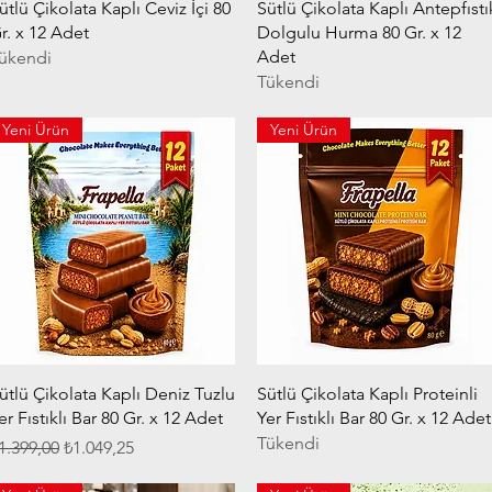
Hızlı Bakış
Hızlı Bakış
ütlü Çikolata Kaplı Ceviz İçi 80
Sütlü Çikolata Kaplı Antepfıstı
r. x 12 Adet
Dolgulu Hurma 80 Gr. x 12
Adet
ükendi
Tükendi
Yeni Ürün
Yeni Ürün
Hızlı Bakış
Hızlı Bakış
ütlü Çikolata Kaplı Deniz Tuzlu
Sütlü Çikolata Kaplı Proteinli
er Fıstıklı Bar 80 Gr. x 12 Adet
Yer Fıstıklı Bar 80 Gr. x 12 Adet
Tükendi
ormal Fiyat
İndirimli Fiyat
1.399,00
₺1.049,25