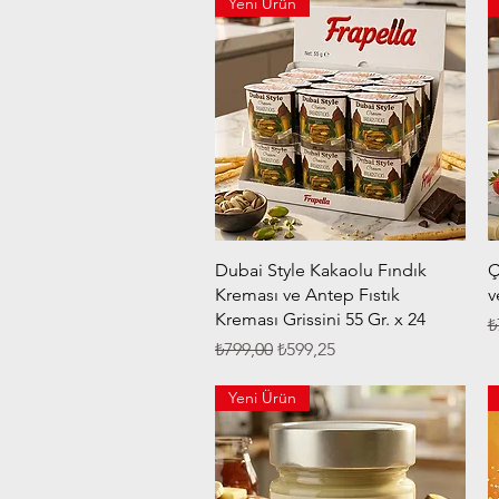
Yeni Ürün
Hızlı Bakış
Dubai Style Kakaolu Fındık
Ç
Kreması ve Antep Fıstık
v
Kreması Grissini 55 Gr. x 24
N
₺
Normal Fiyat
İndirimli Fiyat
₺799,00
₺599,25
Yeni Ürün