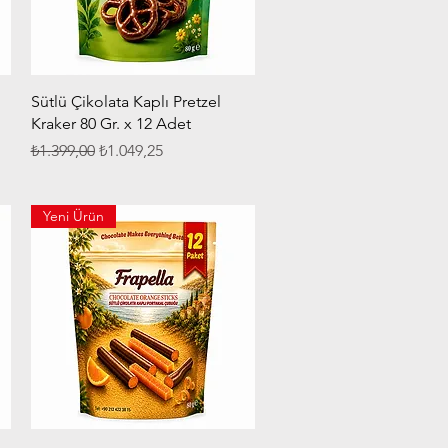
Hızlı Bakış
Sütlü Çikolata Kaplı Pretzel
Kraker 80 Gr. x 12 Adet
Normal Fiyat
İndirimli Fiyat
₺1.399,00
₺1.049,25
Yeni Ürün