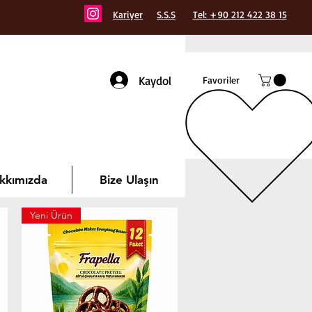
Kariyer
S.S.S
Tel: +90 212 422 38 15
Kaydol
Favoriler
kkımızda
Bize Ulaşın
Yeni Ürün