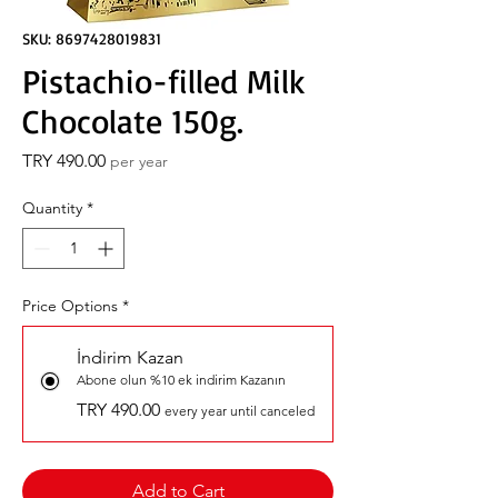
SKU: 8697428019831
Pistachio-filled Milk
Chocolate 150g.
Price
TRY 490.00
per year
Quantity
*
Price Options
*
İndirim Kazan
Abone olun %10 ek indirim Kazanın
TRY 490.00
every year until canceled
Add to Cart