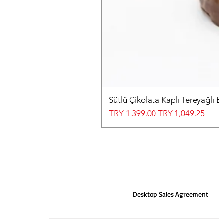
Sütlü Çikolata Kaplı Tereyağlı 
Regular Price
Sale Price
TRY 1,399.00
TRY 1,049.25
Desktop Sales Agreement