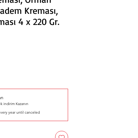
Badem Kreması,
ası 4 x 220 Gr.
an
k indirim Kazanın
very year until canceled