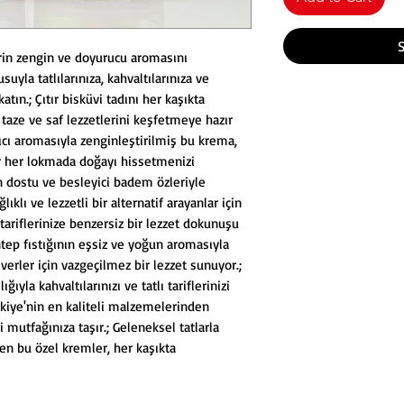
erin zengin ve doyurucu aromasını
uyla tatlılarınıza, kahvaltılarınıza ve
katın.; Çıtır bisküvi tadını her kaşıkta
aze ve saf lezzetlerini keşfetmeye hazır
cı aromasıyla zenginleştirilmiş bu krema,
dar her lokmada doğayı hissetmenizi
 dostu ve besleyici badem özleriyle
lıklı ve lezzetli bir alternatif arayanlar için
 tariflerinize benzersiz bir lezzet dokunuşu
ntep fıstığının eşsiz ve yoğun aromasıyla
verler için vazgeçilmez bir lezzet sunuyor.;
ğıyla kahvaltılarınızı ve tatlı tariflerinizi
rkiye'nin en kaliteli malzemelerinden
i mutfağınıza taşır.; Geleneksel tatlarla
en bu özel kremler, her kaşıkta