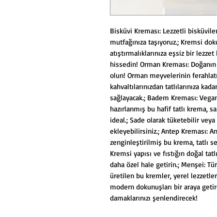
Bisküvi Kreması: Lezzetli bisküvil
mutfağınıza taşıyoruz.; Kremsi dokus
atıştırmalıklarınıza eşsiz bir lezzet 
hissedin! Orman Kreması: Doğanın t
olun! Orman meyvelerinin ferahlatı
kahvaltılarınızdan tatlılarınıza ka
sağlayacak.; Badem Kreması: Vegan
hazırlanmış bu hafif tatlı krema, sağ
ideal.; Sade olarak tüketebilir veya
ekleyebilirsiniz.; Antep Kreması: A
zenginleştirilmiş bu krema, tatlı se
Kremsi yapısı ve fıstığın doğal tatlılı
daha özel hale getirin.; Menşei: Tü
üretilen bu kremler, yerel lezzetler
modern dokunuşları bir araya getir
damaklarınızı şenlendirecek!