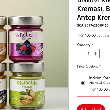
Kreması, 
Antep Krem
SKU: 8697428016450
Price
TRY 405.00
per year
Quantity
*
Price Options
*
İndirim Kaz
Abone Ol %10 e
TRY 405.00
e
Add to Cart