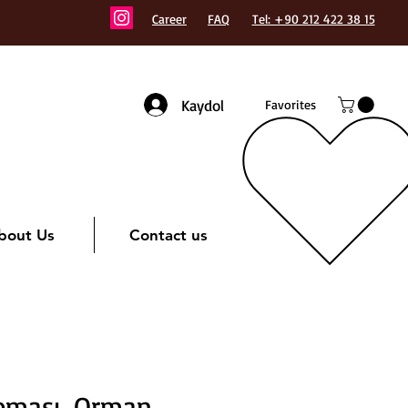
Career
FAQ
Tel: +90 212 422 38 15
Kaydol
Favorites
bout Us
Contact us
reması, Orman