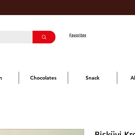
Favorites
m
Chocolates
Snack
A
Bisküvi K