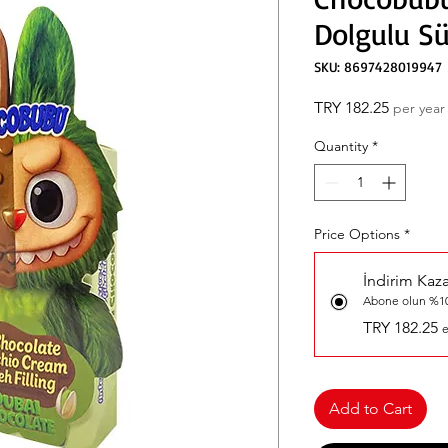
Dolgulu Sü
SKU: 8697428019947
Price
TRY 182.25
per year
Quantity
*
Price Options
*
İndirim Kaz
Abone olun %10
TRY 182.25
e
Add to Cart