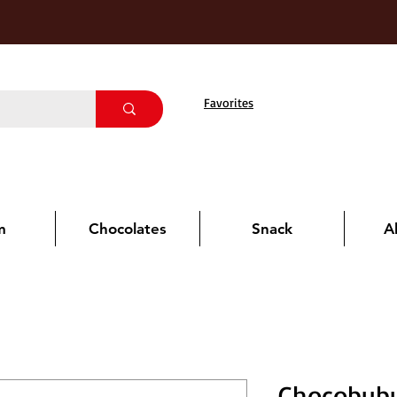
Favorites
m
Chocolates
Snack
A
Chocobubu 