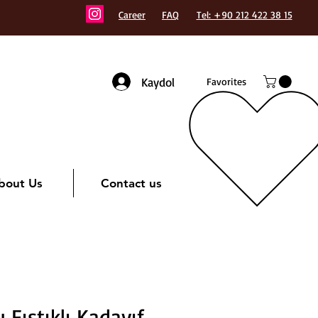
Career
FAQ
Tel: +90 212 422 38 15
Kaydol
Favorites
bout Us
Contact us
Fıstıklı Kadayıf