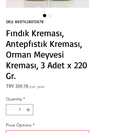
SKU: 8697428015678
Fındık Kreması,
Antepfıstık Kreması,
Orman Meyvesi
Kreması, 3 Adet x 220
Gr.
Price
TRY 359.78
per year
Quantity
*
Price Options
*