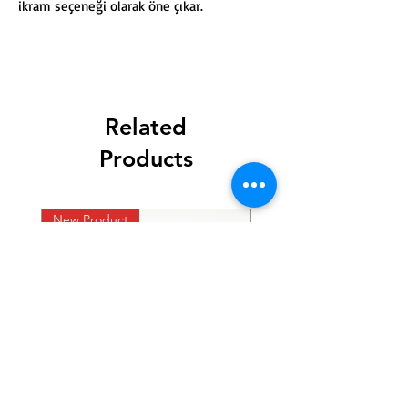
ikram seçeneği olarak öne çıkar.
Related
Products
New Product
New Product