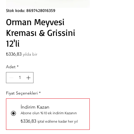
Stok kodu: 8697428016359
Orman Meyvesi
Kreması & Grissini
12'li
Fiyat
₺336,83
yılda bir
Adet
*
Fiyat Seçenekleri
*
İndirim Kazan
Abone olun %10 ek indirim Kazanın
₺336,83
iptal edilene kadar her yıl