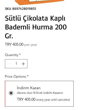
SKU: 8697428019855
Sütlü Çikolata Kaplı
Bademli Hurma 200
Gr.
Price
TRY 405.00
per year
Quantity
*
Price Options
*
İndirim Kazan
Abone olun %10 ek indirim Kazanın
TRY 405.00
every year until canceled