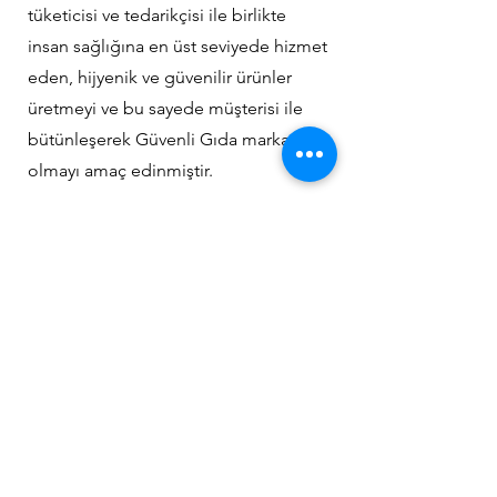
tüketicisi ve tedarikçisi ile birlikte
insan sağlığına en üst seviyede hizmet
eden, hijyenik ve güvenilir ürünler
üretmeyi ve bu sayede müşterisi ile
bütünleşerek Güvenli Gıda markası
olmayı amaç edinmiştir.
Hedeflerimiz
YILMAZ PAZARLAMA olarak, kaliteli ve
lezzetli ürünü gıda güvenliğini en üst
düzeyde sağlayarak, tüketici haklarını
ve müşteri memnuniyeti ön planda
tutarak, standartlara uygun
hammaddeleri, eğitimli personelimiz