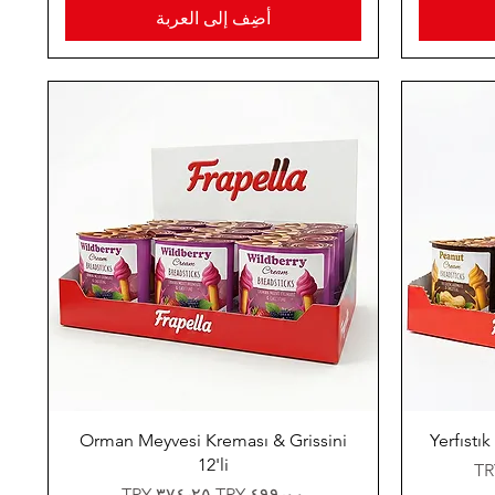
أضِف إلى العربة
Orman Meyvesi Kreması & Grissini
Yerfıstı
12'li
سعر عادي
سعر البيع