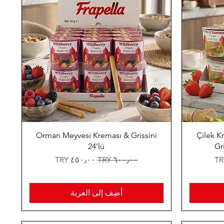
Orman Meyvesi Kreması & Grissini
Çilek K
24'lü
Gr
سعر عادي
سعر البيع
أضِف إلى العربة