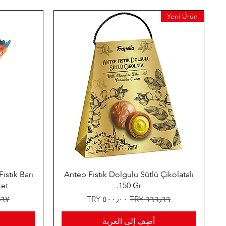
Yeni Ürün
ıstık Barı
Antep Fıstık Dolgulu Sütlü Çikolatalı
ket
150 Gr.
سعر عادي
سعر البيع
سعر
أضِف إلى العربة