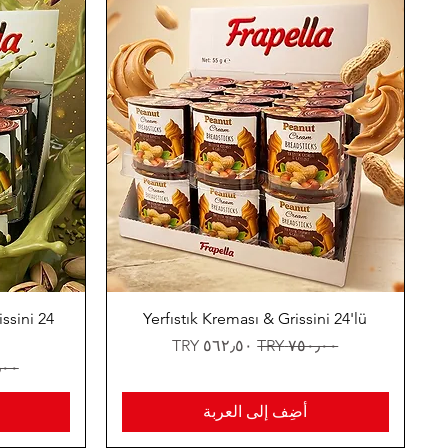
ssini 24
Yerfıstık Kreması & Grissini 24'lü
سعر عادي
سعر البيع
سعر
أضِف إلى العربة