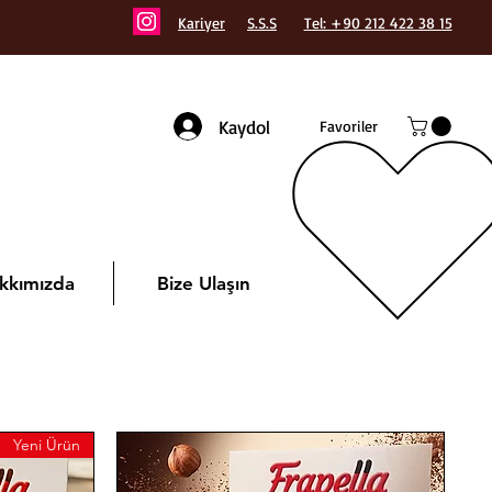
Kariyer
S.S.S
Tel: +90 212 422 38 15
Kaydol
Favoriler
kkımızda
Bize Ulaşın
Yeni Ürün