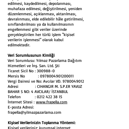
edilmesi, kaydedilmesi, depolanması,
muhafaza edilmesi, değiştirilmesi, yeniden
düzenlenmesi, açıklanması, aktarılması,
devralınması, elde edilebilir hâle getirilmesi,
sınıflandırılması ya da kullanılmasının
engellenmesi gibi veriler üzerinde
gerçekleştirilen her türlü işlem "kişisel
verilerin işlenmesi" olarak kabul
edilmektedir.
Veri Sorumlusunun Kimliği
Veri Sorumlusu: Yılmaz Pazarlama Dağıtım
Hizmetleri ve İnş. San. Ltd. Şti
Ticaret Sicil No :
300988-0
Mersis No :
0978004901200011
Vergi Dairesi ve No: Avcılar VD.
9780049012
Adresi : CIHANGIR M. S.P.ER YAVUZ
BAHAR S NO: 4 AVCILAR/ İSTANBUL
Telefon :
0212 422 38 15
İnternet Sitesi :
www.frapella.com
E-posta Adresi:
frapella@yilmazpazarlama.com
Kişisel Verilerinizin Toplanma Yöntemi:
Kişisel verileriniz; kurumsal internet