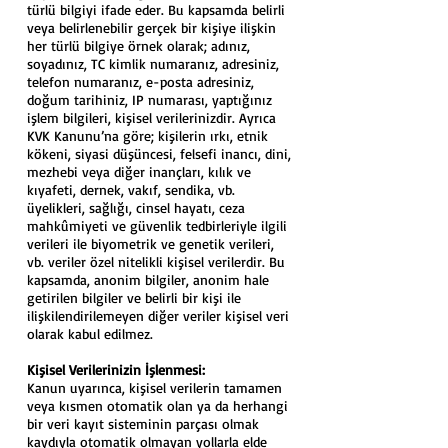
türlü bilgiyi ifade eder. Bu kapsamda belirli
veya belirlenebilir gerçek bir kişiye ilişkin
her türlü bilgiye örnek olarak; adınız,
soyadınız, TC kimlik numaranız, adresiniz,
telefon numaranız, e-posta adresiniz,
doğum tarihiniz, IP numarası, yaptığınız
işlem bilgileri, kişisel verilerinizdir. Ayrıca
KVK Kanunu’na göre; kişilerin ırkı, etnik
kökeni, siyasi düşüncesi, felsefi inancı, dini,
mezhebi veya diğer inançları, kılık ve
kıyafeti, dernek, vakıf, sendika, vb.
üyelikleri, sağlığı, cinsel hayatı, ceza
mahkûmiyeti ve güvenlik tedbirleriyle ilgili
verileri ile biyometrik ve genetik verileri,
vb. veriler özel nitelikli kişisel verilerdir. Bu
kapsamda, anonim bilgiler, anonim hale
getirilen bilgiler ve belirli bir kişi ile
ilişkilendirilemeyen diğer veriler kişisel veri
olarak kabul edilmez.
Kişisel Verilerinizin İşlenmesi:
Kanun uyarınca, kişisel verilerin tamamen
veya kısmen otomatik olan ya da herhangi
bir veri kayıt sisteminin parçası olmak
kaydıyla otomatik olmayan yollarla elde