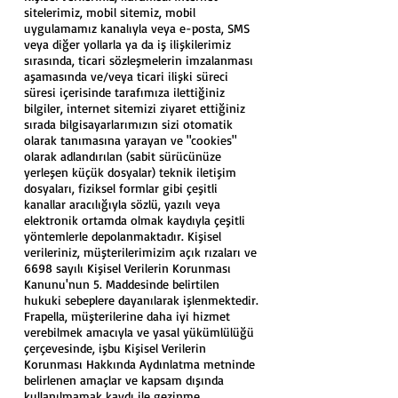
sitelerimiz, mobil sitemiz, mobil
uygulamamız kanalıyla veya e-posta, SMS
veya diğer yollarla ya da iş ilişkilerimiz
sırasında, ticari sözleşmelerin imzalanması
aşamasında ve/veya ticari ilişki süreci
süresi içerisinde tarafımıza ilettiğiniz
bilgiler, internet sitemizi ziyaret ettiğiniz
sırada bilgisayarlarımızın sizi otomatik
olarak tanımasına yarayan ve "cookies"
olarak adlandırılan (sabit sürücünüze
yerleşen küçük dosyalar) teknik iletişim
dosyaları, fiziksel formlar gibi çeşitli
kanallar aracılığıyla sözlü, yazılı veya
elektronik ortamda olmak kaydıyla çeşitli
yöntemlerle depolanmaktadır. Kişisel
verileriniz, müşterilerimizim açık rızaları ve
6698 sayılı Kişisel Verilerin Korunması
Kanunu'nun 5. Maddesinde belirtilen
hukuki sebeplere dayanılarak işlenmektedir.
Frapella, müşterilerine daha iyi hizmet
verebilmek amacıyla ve yasal yükümlülüğü
çerçevesinde, işbu Kişisel Verilerin
Korunması Hakkında Aydınlatma metninde
belirlenen amaçlar ve kapsam dışında
kullanılmamak kaydı ile gezinme