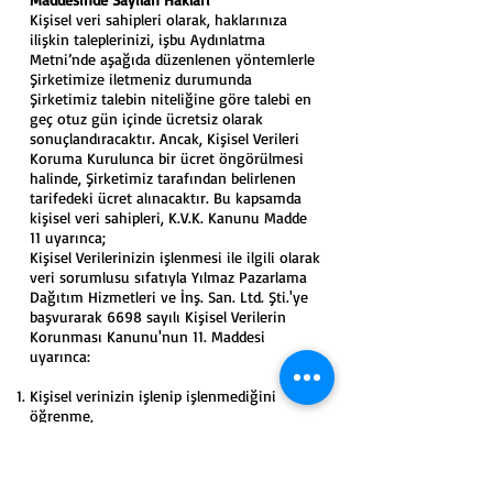
Kişisel veri sahipleri olarak, haklarınıza
ilişkin taleplerinizi, işbu Aydınlatma
Metni’nde aşağıda düzenlenen yöntemlerle
Şirketimize iletmeniz durumunda
Şirketimiz talebin niteliğine göre talebi en
geç otuz gün içinde ücretsiz olarak
sonuçlandıracaktır. Ancak, Kişisel Verileri
Koruma Kurulunca bir ücret öngörülmesi
halinde, Şirketimiz tarafından belirlenen
tarifedeki ücret alınacaktır. Bu kapsamda
kişisel veri sahipleri, K.V.K. Kanunu Madde
11 uyarınca;
Kişisel Verilerinizin işlenmesi ile ilgili olarak
veri sorumlusu sıfatıyla Yılmaz Pazarlama
Dağıtım Hizmetleri ve İnş. San. Ltd. Şti.'ye
başvurarak 6698 sayılı Kişisel Verilerin
Korunması Kanunu'nun 11. Maddesi
uyarınca:
Kişisel verinizin işlenip işlenmediğini
öğrenme,
b. Kişisel veriniz işlenmişse buna ilişkin
bilgi talep etme,
c. Kişisel verilerinizin işlenme amacını ve