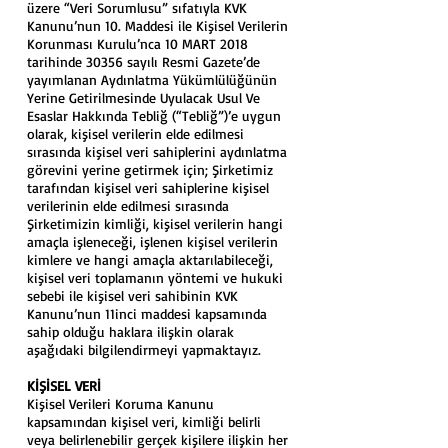
üzere “Veri Sorumlusu” sıfatıyla KVK
Kanunu’nun 10. Maddesi ile Kişisel Verilerin
Korunması Kurulu’nca 10 MART 2018
tarihinde 30356 sayılı Resmi Gazete’de
yayımlanan Aydınlatma Yükümlülüğünün
Yerine Getirilmesinde Uyulacak Usul Ve
Esaslar Hakkında Tebliğ (“Tebliğ”)’e uygun
olarak, kişisel verilerin elde edilmesi
sırasında kişisel veri sahiplerini aydınlatma
görevini yerine getirmek için; Şirketimiz
tarafından kişisel veri sahiplerine kişisel
verilerinin elde edilmesi sırasında
Şirketimizin kimliği, kişisel verilerin hangi
amaçla işleneceği, işlenen kişisel verilerin
kimlere ve hangi amaçla aktarılabileceği,
kişisel veri toplamanın yöntemi ve hukuki
sebebi ile kişisel veri sahibinin KVK
Kanunu’nun 11inci maddesi kapsamında
sahip olduğu haklara ilişkin olarak
aşağıdaki bilgilendirmeyi yapmaktayız.
KİŞİSEL VERİ
Kişisel Verileri Koruma Kanunu
kapsamından kişisel veri, kimliği belirli
veya belirlenebilir gerçek kişilere ilişkin her