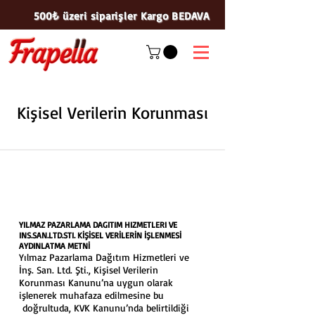
500₺ üzeri siparişler Kargo BEDAVA
Kişisel Verilerin Korunması
YILMAZ PAZARLAMA DAGITIM HIZMETLERI VE
INS.SAN.LTD.STI. KİŞİSEL VERİLERİN İŞLENMESİ
AYDINLATMA METNİ
Yılmaz Pazarlama Dağıtım Hizmetleri ve
İnş. San. Ltd. Şti., Kişisel Verilerin
Korunması Kanunu’na uygun olarak
işlenerek muhafaza edilmesine bu
doğrultuda, KVK Kanunu’nda belirtildiği