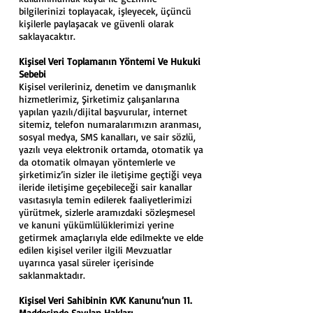
bilgilerinizi toplayacak, işleyecek, üçüncü
kişilerle paylaşacak ve güvenli olarak
saklayacaktır.
Kişisel Veri Toplamanın Yöntemi Ve Hukuki
Sebebi
Kişisel verileriniz, denetim ve danışmanlık
hizmetlerimiz, Şirketimiz çalışanlarına
yapılan yazılı/dijital başvurular, internet
sitemiz, telefon numaralarımızın aranması,
sosyal medya, SMS kanalları, ve sair sözlü,
yazılı veya elektronik ortamda, otomatik ya
da otomatik olmayan yöntemlerle ve
şirketimiz’in sizler ile iletişime geçtiği veya
ileride iletişime geçebileceği sair kanallar
vasıtasıyla temin edilerek faaliyetlerimizi
yürütmek, sizlerle aramızdaki sözleşmesel
ve kanuni yükümlülüklerimizi yerine
getirmek amaçlarıyla elde edilmekte ve elde
edilen kişisel veriler ilgili Mevzuatlar
uyarınca yasal süreler içerisinde
saklanmaktadır.
Kişisel Veri Sahibinin KVK Kanunu’nun 11.
Maddesinde Sayılan Hakları