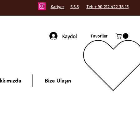
Kariyer
S.S.S
Tel: +90 212 422 38 15
Kaydol
Favoriler
kkımızda
Bize Ulaşın