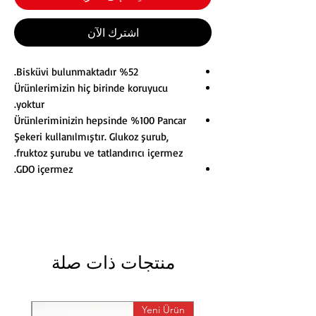
اشترِك الآن
%52 Bisküvi bulunmaktadır.
Ürünlerimizin hiç birinde koruyucu
yoktur.
Ürünleriminizin hepsinde %100 Pancar
Şekeri kullanılmıştır. Glukoz şurub,
fruktoz şurubu ve tatlandırıcı içermez.
GDO içermez.
منتجات ذات صلة
 Ürün
Yeni Ürün