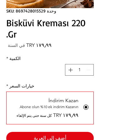
وحدة SKU: 8697428015529
Bisküvi Kreması 220
Gr.
السعر
في السنة
الكمية
*
خيارات السعر
*
İndirim Kazan
Abone olun %10 ek indirim Kazanın
كل سنة حتى يتم الإلغاء
أضِف إلى العربة