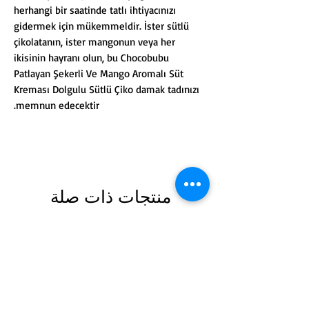
herhangi bir saatinde tatlı ihtiyacınızı
gidermek için mükemmeldir. İster sütlü
çikolatanın, ister mangonun veya her
ikisinin hayranı olun, bu Chocobubu
Patlayan Şekerli Ve Mango Aromalı Süt
Kreması Dolgulu Sütlü Çiko damak tadınızı
memnun edecektir.
منتجات ذات صلة
 Ürün
Yeni Ürün