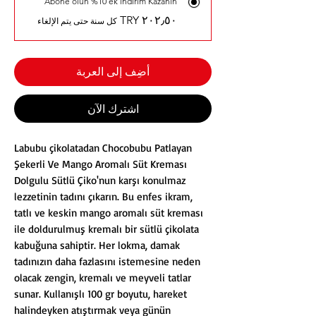
Abone olun %10 ek indirim Kazanın
كل سنة حتى يتم الإلغاء
أضِف إلى العربة
اشترِك الآن
Labubu çikolatadan Chocobubu Patlayan
Şekerli Ve Mango Aromalı Süt Kreması
Dolgulu Sütlü Çiko'nun karşı konulmaz
lezzetinin tadını çıkarın. Bu enfes ikram,
tatlı ve keskin mango aromalı süt kreması
ile doldurulmuş kremalı bir sütlü çikolata
kabuğuna sahiptir. Her lokma, damak
tadınızın daha fazlasını istemesine neden
olacak zengin, kremalı ve meyveli tatlar
sunar. Kullanışlı 100 gr boyutu, hareket
halindeyken atıştırmak veya günün