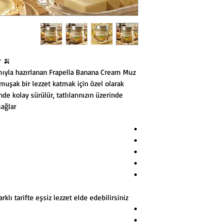
🍌 Banana Cream Muz Kreması 220 Gr.
ıyla hazırlanan Frapella Banana Cream Muz
umuşak bir lezzet katmak için özel olarak
de kolay sürülür, tatlılarınızın üzerinde
ağlar.
klı tarifte eşsiz lezzet elde edebilirsiniz: