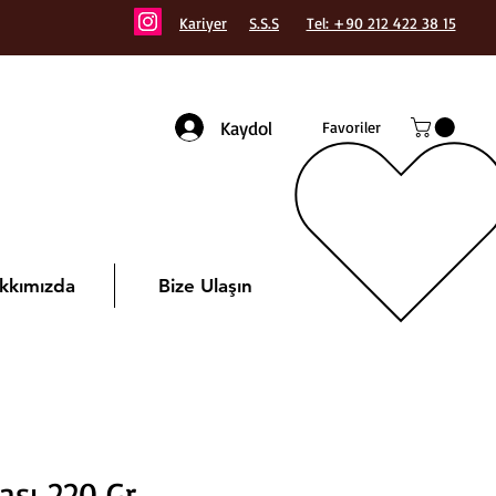
Kariyer
S.S.S
Tel: +90 212 422 38 15
Kaydol
Favoriler
kkımızda
Bize Ulaşın
sı 220 Gr.