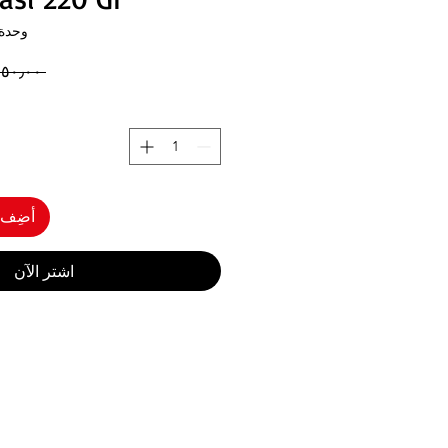
وحدة  8697428018865
 ‏٢٥٠٫٠٠ TRY 
أضِف إ
اشترِ الآن