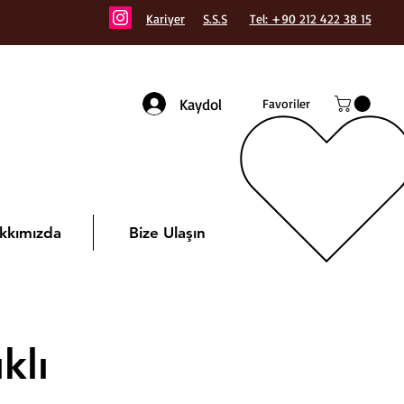
Kariyer
S.S.S
Tel: +90 212 422 38 15
Kaydol
Favoriler
kkımızda
Bize Ulaşın
klı