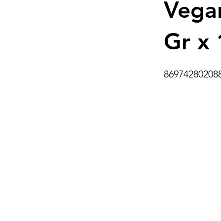
Vega
Gr x 
86974280208