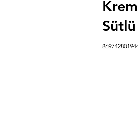
Krema
Sütlü
86974280194