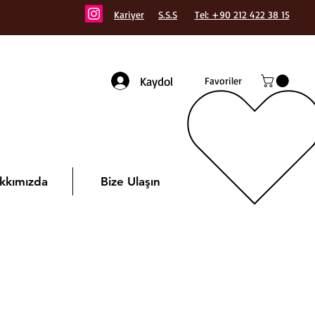
Kariyer
S.S.S
Tel: +90 212 422 38 15
Kaydol
Favoriler
kkımızda
Bize Ulaşın