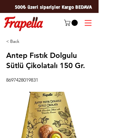
500₺ üzeri siparişler Kargo BEDAVA
< Back
Antep Fıstık Dolgulu
Sütlü Çikolatalı 150 Gr.
8697428019831