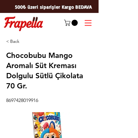
500₺ üzeri siparişler Kargo BEDAVA
< Back
Chocobubu Mango
Aromalı Süt Kreması
Dolgulu Sütlü Çikolata
70 Gr.
8697428019916