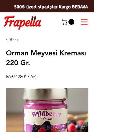
500₺ üzeri siparişler Kargo BEDAVA
< Back
Orman Meyvesi Kreması
220 Gr.
8697428017264