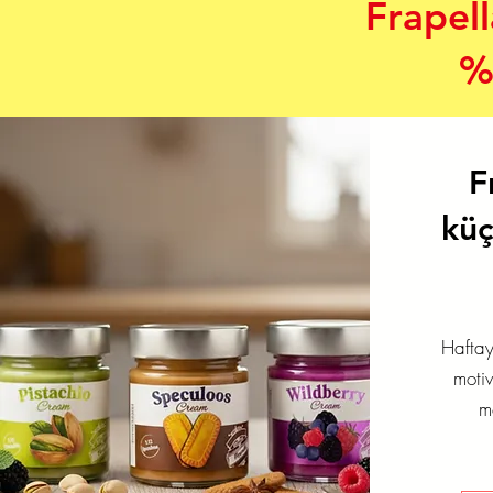
Frapel
%
F
küç
Haftay
moti
m