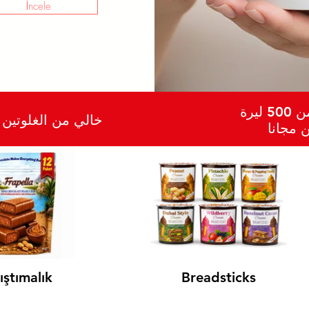
İncele
 ليرة
خالي من الغلوتين
 مجانا
ıştımalık
Breadsticks