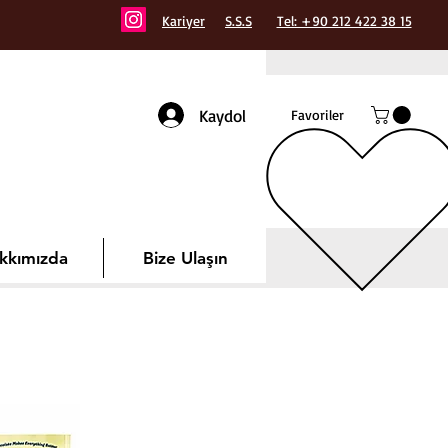
Kariyer
S.S.S
Tel: +90 212 422 38 15
Kaydol
Favoriler
kkımızda
Bize Ulaşın