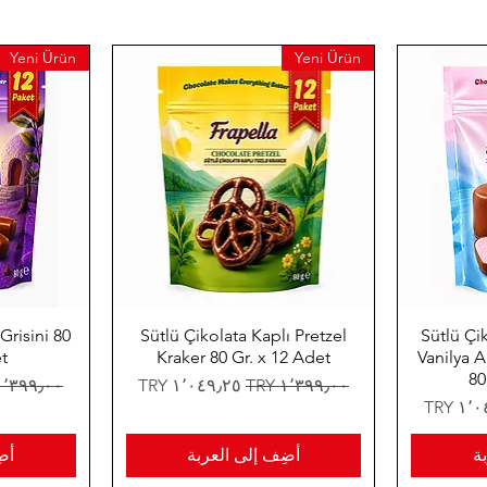
Yeni Ürün
Yeni Ürün
Grisini 80
Sütlü Çikolata Kaplı Pretzel
Sütlü Çi
t
Kraker 80 Gr. x 12 Adet
Vanilya 
80
سعر عادي
سعر البيع
سعر عاد
بيع
ة
أضِف إلى العربة
أض