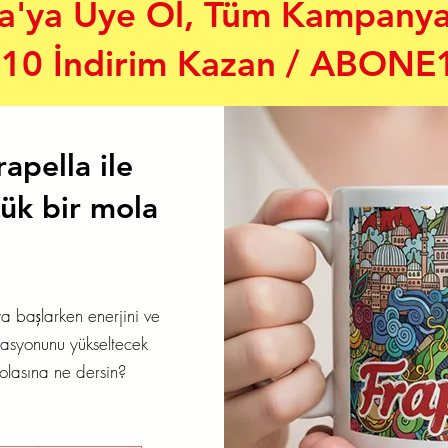
la'ya Üye Ol, Tüm Kampanya
10 İndirim Kazan / ABONE
rapella ile
ük bir mola
a başlarken enerjini ve
vasyonunu yükseltecek
olasına ne dersin?