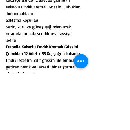
1 kutu içerisinde 12 adet 55 gramlık
Kakaolu Fındık Kremalı Grissini Çubukları
bulunmaktadır.
Saklama Koşulları
Serin, kuru ve güneş ışığından uzak
ortamda muhafaza edilmesi tavsiye
edilir.
Frapella Kakaolu Fındık Kremalı Grissini
Çubukları 12 Adet x 55 Gr.
, yoğun kakaolu
fındık lezzetini çıtır grissini ile bir araya
getiren pratik ve lezzetli bir atıştırmalık
deneyimi sunar.
منتجات ذات صلة